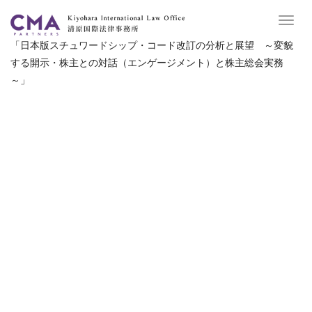
Toggl
navig
「日本版スチュワードシップ・コード改訂の分析と展望 ～変貌
する開示・株主との対話（エンゲージメント）と株主総会実務
～」